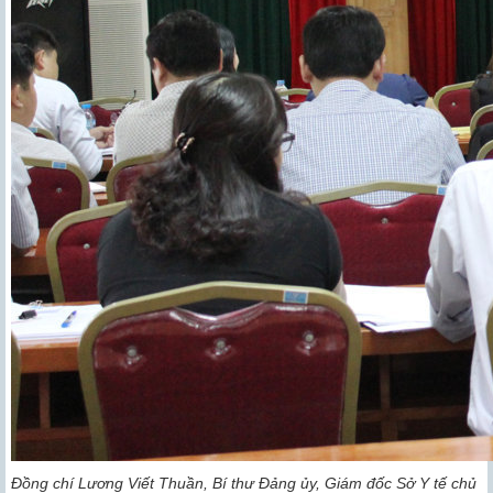
Đồng chí Lương Viết Thuần, Bí thư Đảng ủy, Giám đốc Sở Y tế chủ