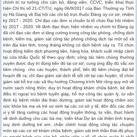
chính trị tư tưởng cho cán bộ, đảng viên, CCVC, triển khai thực
hiện Chỉ thị số 21-CT/TU, ngày 06/9/2017 của Ban Thường vụ Tỉnh
ủy Hà Giang về Đại hội các chi bộ trực thuộc Đảng ủy cơ sở, nhiệm
kỳ 2017 - 2020. Chỉ đạo các đơn vị chuẩn bị tổ chức Đại hội nhiệm
kỳ 2017 - 2020. Về lãnh đạo thực hiện nhiệm vụ chính trị Đảng ủy
đã chỉ đạo các đơn vị tăng cường trong công tác phòng, chống dịch
bệnh, kiểm tra, giám sát công tác phòng chống dịch tại một số xã
trên địa bàn tỉnh, trong tháng không có dịch bệnh xảy ra. Tổ chức
hoạt động kiểm dịch phương tiện, hàng hóa, khách xuất nhập cảnh
tại cửa khẩu Quốc tế theo quy định; công tác tiêm chủng thường
xuyên được duy trì đúng tiến độ tại cơ sở, cung ứng đầy đủ vắc xin
tiêm chủng cho các huyện, thành phố, tiến độ tiêm chủng đạt kế
hoạch đề ra; chỉ đạo giám sát dịch tễ sốt rét tại các huyện, tổ chức
giám sát hỗ trợ các xã thụ hưởng Chương trình Mở rộng quy mô về
nước sạch nông thôn; duy trì hoạt động khám chữa bệnh, kê đơn
điều trị ngoại trú bệnh tuyến giáp, hỗ trợ công tác quản lý, tư vấn
định kỳ bệnh nhân đái tháo đường; giám sát hoạt động chăm sóc
sức khỏe bà mẹ và trẻ sơ sinh tại các cơ sở y tế; đôn đốc các đơn
vị y tế tăng cường các hoạt động truyền thông, tư vấn, thực hành
về dinh dưỡng cho các bà mẹ; triển khai Dự án cải thiện tình trạng
suy dinh dưỡng trẻ em; chấn chỉnh hoạt động công tác chuyên
môn tại các cơ sở khám chữa bệnh; giám sát tinh thần thái độ phục
vụ người bệnh của cán bộ, nhân viên y tế; tổ chức quản lý chất