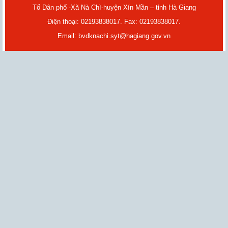
Tổ Dân phố -Xã Nà Chì-huyện Xín Mần – tỉnh Hà Giang
Điện thoại: 02193838017. Fax: 02193838017.
Email: bvdknachi.syt@hagiang.gov.vn