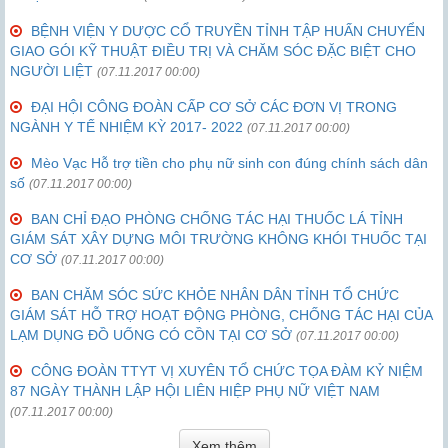
BỆNH VIỆN Y DƯỢC CỔ TRUYỀN TỈNH TẬP HUẤN CHUYỂN
GIAO GÓI KỸ THUẬT ĐIỀU TRỊ VÀ CHĂM SÓC ĐẶC BIỆT CHO
NGƯỜI LIỆT
(07.11.2017 00:00)
ĐẠI HỘI CÔNG ĐOÀN CẤP CƠ SỞ CÁC ĐƠN VỊ TRONG
NGÀNH Y TẾ NHIỆM KỲ 2017- 2022
(07.11.2017 00:00)
Mèo Vạc Hỗ trợ tiền cho phụ nữ sinh con đúng chính sách dân
số
(07.11.2017 00:00)
BAN CHỈ ĐẠO PHÒNG CHỐNG TÁC HẠI THUỐC LÁ TỈNH
GIÁM SÁT XÂY DỰNG MÔI TRƯỜNG KHÔNG KHÓI THUỐC TẠI
CƠ SỞ
(07.11.2017 00:00)
BAN CHĂM SÓC SỨC KHỎE NHÂN DÂN TỈNH TỔ CHỨC
GIÁM SÁT HỖ TRỢ HOẠT ĐỘNG PHÒNG, CHỐNG TÁC HẠI CỦA
LẠM DỤNG ĐỒ UỐNG CÓ CỒN TẠI CƠ SỞ
(07.11.2017 00:00)
CÔNG ĐOÀN TTYT VỊ XUYÊN TỔ CHỨC TỌA ĐÀM KỶ NIỆM
87 NGÀY THÀNH LẬP HỘI LIÊN HIỆP PHỤ NỮ VIỆT NAM
(07.11.2017 00:00)
Xem thêm