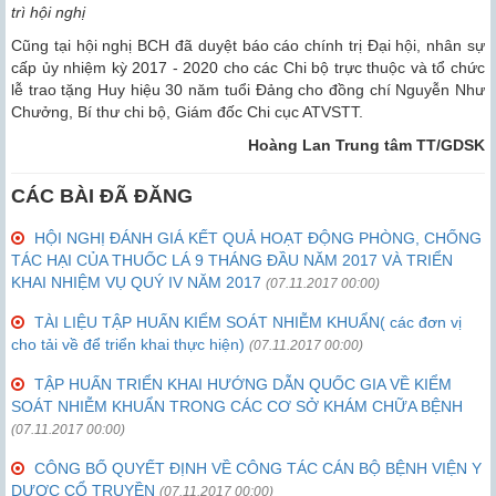
trì hội nghị
Cũng tại hội nghị BCH đã duyệt báo cáo chính trị Đại hội, nhân sự
cấp ủy nhiệm kỳ 2017 - 2020 cho các Chi bộ trực thuộc và tổ chức
lễ trao tặng Huy hiệu 30 năm tuổi Đảng cho đồng chí Nguyễn Như
Chưởng, Bí thư chi bộ, Giám đốc Chi cục ATVSTT.
Hoàng Lan Trung tâm TT/GDSK
CÁC BÀI ĐÃ ĐĂNG
HỘI NGHỊ ĐÁNH GIÁ KẾT QUẢ HOẠT ĐỘNG PHÒNG, CHỐNG
TÁC HẠI CỦA THUỐC LÁ 9 THÁNG ĐẦU NĂM 2017 VÀ TRIỂN
KHAI NHIỆM VỤ QUÝ IV NĂM 2017
(07.11.2017 00:00)
TÀI LIỆU TẬP HUẤN KIỂM SOÁT NHIỄM KHUẨN( các đơn vị
cho tải về để triển khai thực hiện)
(07.11.2017 00:00)
TẬP HUẤN TRIỂN KHAI HƯỚNG DẪN QUỐC GIA VỀ KIỂM
SOÁT NHIỄM KHUẨN TRONG CÁC CƠ SỞ KHÁM CHỮA BỆNH
(07.11.2017 00:00)
CÔNG BỐ QUYẾT ĐỊNH VỀ CÔNG TÁC CÁN BỘ BỆNH VIỆN Y
DƯỢC CỔ TRUYỀN
(07.11.2017 00:00)