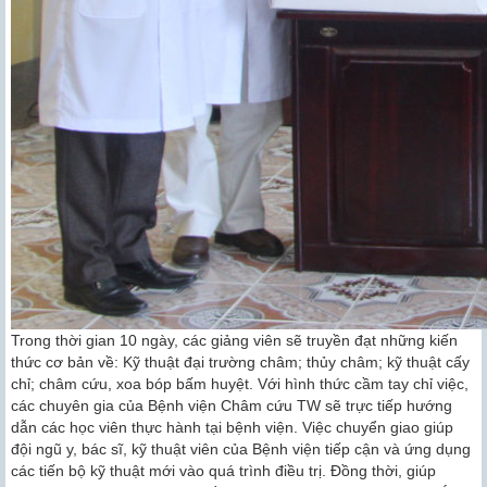
Trong thời gian 10 ngày, các giảng viên sẽ truyền đạt những kiến
thức cơ bản về: Kỹ thuật đại trường châm; thủy châm; kỹ thuật cấy
chỉ; châm cứu, xoa bóp bấm huyệt. Với hình thức cầm tay chỉ việc,
các chuyên gia của Bệnh viện Châm cứu TW sẽ trực tiếp hướng
dẫn các học viên thực hành tại bệnh viện. Việc chuyển giao giúp
đội ngũ y, bác sĩ, kỹ thuật viên của Bệnh viện tiếp cận và ứng dụng
các tiến bộ kỹ thuật mới vào quá trình điều trị. Đồng thời, giúp