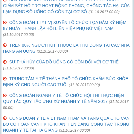
GIÁM SÁT HỖ TRỢ HOẠT ĐỘNG PHÒNG, CHỐNG TÁC HẠI CỦA
LẠM DỤNG ĐỒ UỐNG CÓ CỒN TẠI CƠ SỞ
(31.10.2017 00:00)
CÔNG ĐOÀN TTYT VỊ XUYÊN TỔ CHỨC TỌA ĐÀM KỶ NIỆM
87 NGÀY THÀNH LẬP HỘI LIÊN HIỆP PHỤ NỮ VIỆT NAM
(31.10.2017 00:00)
TRÊN 80% NGƯỜI HÚT THUỐC LÁ THỤ ĐỘNG TẠI CÁC NHÀ
HÀNG ĂN UỐNG
(31.10.2017 00:00)
SỰ PHÁ HỦY CỦA ĐỒ UỐNG CÓ CỒN ĐỐI VỚI CƠ THỂ
(31.10.2017 00:00)
TRUNG TÂM Y TẾ THÀNH PHỐ TỔ CHỨC KHÁM SỨC KHỎE
ĐỊNH KỲ CHO NGƯỜI CAO TUỔI
(31.10.2017 00:00)
CÔNG ĐOÀN NGÀNH Y TẾ TỔ CHỨC HỘI THI THỰC HIỆN
QUY TẮC QUY TẮC ỨNG XỬ NGÀNH Y TẾ NĂM 2017
(31.10.2017
00:00)
CÔNG ĐOÀN Y TẾ VIỆT NAM THĂM VÀ TẶNG QUÀ CHO CÁN
BỘ CÓ HOÀN CẢNH KHÓ KHĂN HIỆN ĐANG CÔNG TÁC TRONG
NGÀNH Y TẾ TẠI HÀ GIANG
(31.10.2017 00:00)