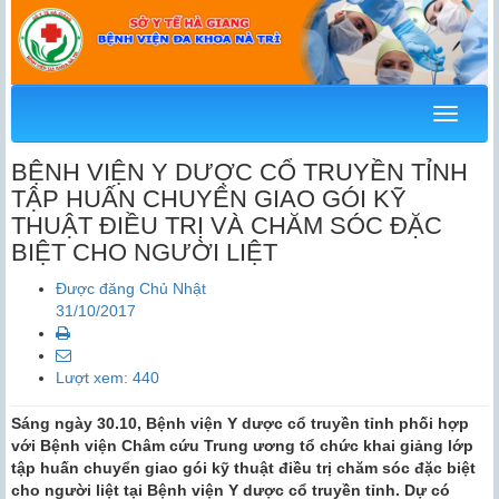
Menu
BỆNH VIỆN Y DƯỢC CỔ TRUYỀN TỈNH
TẬP HUẤN CHUYỂN GIAO GÓI KỸ
THUẬT ĐIỀU TRỊ VÀ CHĂM SÓC ĐẶC
BIỆT CHO NGƯỜI LIỆT
Được đăng Chủ Nhật
31/10/2017
Lượt xem: 440
Sáng ngày 30.10, Bệnh viện Y dược cổ truyền tỉnh phối hợp
với Bệnh viện Châm cứu Trung ương tổ chức khai giảng lớp
tập huấn chuyển giao gói kỹ thuật điều trị chăm sóc đặc biệt
cho người liệt tại Bệnh viện Y dược cổ truyền tỉnh. Dự có