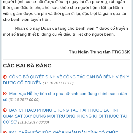
người bệnh có cơ hội được điều trị ngay tại địa phương, rút ngắn
thời gian điều trị phục hồi sức khỏe cho người bệnh liệt tại Bệnh
viện, giảm được chi phí và thời gian đi lại, đặc biệt là giảm quá tải
cho bệnh viện tuyến trên.
Nhân dịp này Đoàn đã tặng cho Bệnh viện Y dược cổ truyền
một số trang thiết bị dụng cụ về điều trị liệt cho người bệnh.
Thu Ngân Trung tâm TT/GDSK
CÁC BÀI ĐÃ ĐĂNG
CÔNG BỐ QUYẾT ĐỊNH VỀ CÔNG TÁC CÁN BỘ BỆNH VIỆN Y
DƯỢC CỔ TRUYỀN
(31.10.2017 00:00)
Mèo Vạc Hỗ trợ tiền cho phụ nữ sinh con đúng chính sách dân
số
(31.10.2017 00:00)
BAN CHỈ ĐẠO PHÒNG CHỐNG TÁC HẠI THUỐC LÁ TỈNH
GIÁM SÁT XÂY DỰNG MÔI TRƯỜNG KHÔNG KHÓI THUỐC TẠI
CƠ SỞ
(31.10.2017 00:00)
BAN CHĂM SÓC SỨC KHỎE NHÂN DÂN TỈNH TỔ CHỨC