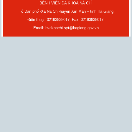
BỆNH VIỆN ĐA KHOA NÀ CHÌ
Tổ Dân phố -Xã Nà Chì-huyện Xín Mần – tỉnh Hà Giang
Điện thoại: 02193838017. Fax: 02193838017.
Email: bvdknachi.syt@hagiang.gov.vn